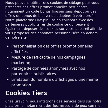
Nous pouvons utiliser des cookies de ciblage pour vous
présenter des offres promotionnelles pertinentes,
notamment un code bonus liraspin sans dépôt ou des
offres de bonus de bienvenue adaptées à votre profil.
Notre plateforme LiraSpin Casino collabore avec des
partenaires publicitaires de confiance qui peuvent
également déposer des cookies sur votre appareil afin de
vous proposer des annonces personnalisées en dehors
de notre site.
Personnalisation des offres promotionnelles
affichées
Mesure de l'efficacité de nos campagnes
marketing
Partage de données anonymes avec nos
partenaires publicitaires
Limitation du nombre d'affichages d'une même
promotion
Cookies Tiers
Chez LiraSpin, nous intégrons des services tiers sur notre
plateforme, notamment des fournisseurs de jeux comme