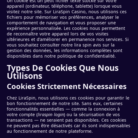
Un cookie est un petit fichier texte stocké sur votre
appareil (ordinateur, téléphone, tablette) lorsque vous
visitez notre site. Sur LiraSpin Casino, nous utilisons ces
fichiers pour mémoriser vos préférences, analyser le
comportement de navigation et vous proposer une
expérience personnalisée. Les cookies nous permettent
de reconnaître votre appareil lors de vos visites
ultérieures et d'améliorer en permanence nos services. Si
vous souhaitez consulter notre lira spin avis sur la
gestion des données, les informations complètes sont
disponibles dans notre politique de confidentialité.
Types De Cookies Que Nous
Utilisons
Cookies Strictement Nécessaires
Chez LiraSpin, nous utilisons ces cookies pour garantir le
bon fonctionnement de notre site. Sans eux, certaines
fonctionnalités essentielles — comme la connexion à
votre compte (
liraspin login
) ou la sécurisation de vos
transactions — ne seraient pas disponibles. Ces cookies
ne peuvent pas être désactivés car ils sont indispensables
au fonctionnement de notre plateforme.