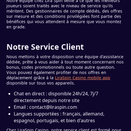
Notre équipe chez Lira Spin veille à ce que les meilleurs
joueurs soient traités avec le niveau de service qu'ils
méritent. Des gestionnaires de compte dédiés, des offres
sur mesure et des conditions privilégiées font partie des
bénéfices qui vous attendent à mesure que vous montez
en grade.
Notre Service Client
Nous mettons à votre disposition une équipe d'assistance
dédiée, prête à vous aider à tout moment concernant nos
bonus, codes promotionnels ou toute autre question.
Vous pouvez également profiter de nos offres en
déplacement grâce à la
LiraSpin Casino mobile app
disponible sur tous vos appareils.
Chat en direct : disponible 24h/24, 7j/7
directement depuis notre site
Email : contact@liraspin.com
Langues supportées : français, allemand,
espagnol, portugais, et bien d'autres
Chez LiraSpin Casino, notre service client est formé pour