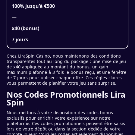
100% jusqu'à €500
—
x40 (bonus)
7 jours
Chez LiraSpin Casino, nous maintenons des conditions
transparentes tout au long du package : une mise de jeu
de x40 appliquée au montant du bonus, un gain
maximum plafonné à 3 fois le bonus reçu, et une fenêtre
de 7 jours pour utiliser chaque offre. Ces règles claires
vous permettent de planifier votre jeu sans surprise.
Nos Codes Promotionnels Lira
Spin
Nous mettons à votre disposition des codes bonus
exclusifs pour enrichir votre expérience sur notre
plateforme. Ces codes promotionnels peuvent être saisis
lors de votre dépôt ou dans la section dédiée de votre
compte joueur. Voici les codes actuellement disponibles