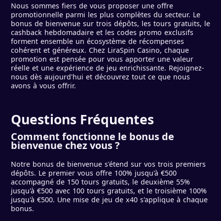
Nous sommes fiers de vous proposer une offre
promotionnelle parmi les plus complètes du secteur. Le
bonus de bienvenue sur trois dépôts, les tours gratuits, le
cashback hebdomadaire et les codes promo exclusifs
forment ensemble un écosystème de récompenses
cohérent et généreux. Chez LiraSpin Casino, chaque
promotion est pensée pour vous apporter une valeur
réelle et une expérience de jeu enrichissante. Rejoignez-
nous dès aujourd'hui et découvrez tout ce que nous
avons à vous offrir.
Questions Fréquentes
Comment fonctionne le bonus de
bienvenue chez vous ?
Notre bonus de bienvenue s'étend sur vos trois premiers
dépôts. Le premier vous offre 100% jusqu'à €500
accompagné de 150 tours gratuits, le deuxième 55%
jusqu'à €500 avec 100 tours gratuits, et le troisième 100%
jusqu'à €500. Une mise de jeu de x40 s'applique à chaque
bonus.