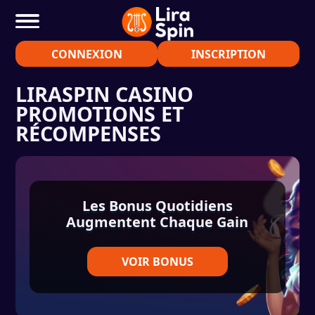
CONNEXION
INSCRIPTION
LIRASPIN CASINO
PROMOTIONS ET
RÉCOMPENSES
Les Bonus Quotidiens
Augmentent Chaque Gain
VOIR BONUS